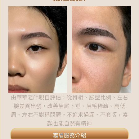
由華華老師親自評估，從骨相、臉型比例、左右
臉差異出發，改善眉尾下垂、眉毛稀疏、高低
眉、左右不對稱問題。不追求過深、不套版，素
顏也能自然有精神
霧眉服務介紹