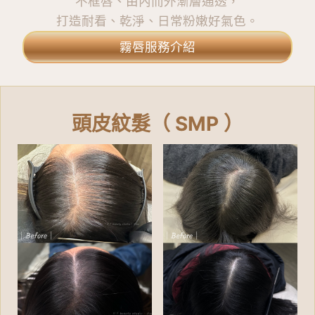
不框唇、由內而外漸層通透，
打造耐看、乾淨、日常粉嫩好氣色。
霧唇服務介紹
頭皮紋髮（ SMP ）