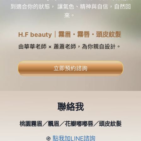
到適合你的狀態， 讓氣色、精神與自信，自然回
來。
H.F beauty｜霧眉・霧唇・頭皮紋髮
由華華老師 × 蕭蕭老師，為你親自設計。
立即預約諮詢
聯絡我
桃園霧眉
／飄眉／花瓣嘟嘟唇
／頭皮紋髮
֍
點我加LINE諮詢