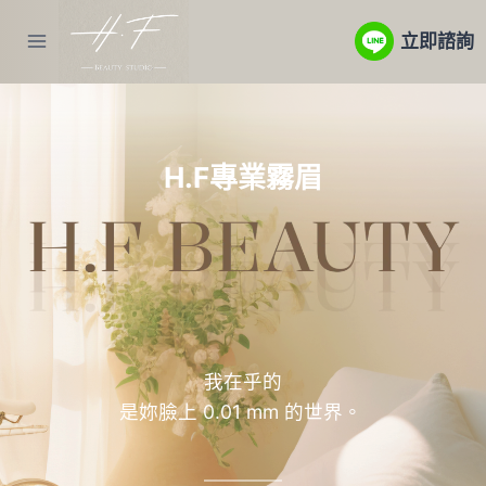
Skip
立即諮詢
to
content
H.F專業霧眉
我在乎的
是妳臉上 0.01 mm 的世界。