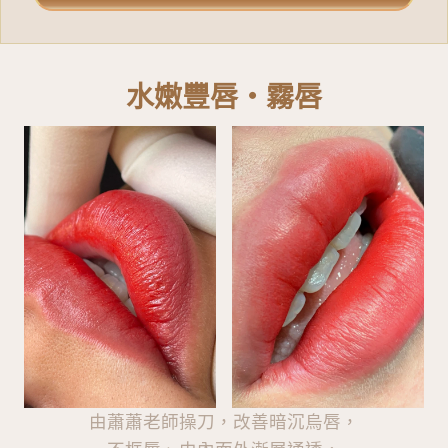
水嫩豐唇・霧唇
由蕭蕭老師操刀，改善暗沉烏唇，